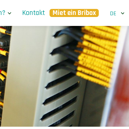
n?
Kontakt
Miet ein Bribox
DE