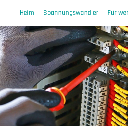
Heim
Spannungswandler
Für we