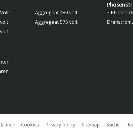
Phasenst
Volt
Aggregaat 480 volt
3 Phasen U
volt
Aggregaat 575 volt
Drehstromw
volt
nten
aren
claimer
Cookies
Privacy policy
Sitemap
Suche
Rea