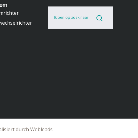
rom
mrichter
Ik ben op zoek naar
echselrichter
lisiert durch Webleads