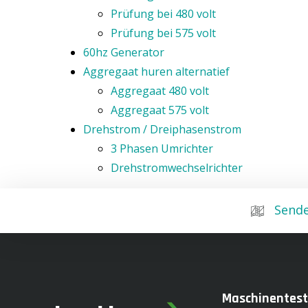
Prüfung bei 480 volt
Prüfung bei 575 volt
60hz Generator
Aggregaat huren alternatief
Aggregaat 480 volt
Aggregaat 575 volt
Drehstrom / Dreiphasenstrom
3 Phasen Umrichter
Drehstromwechselrichter
Sende
Maschinentest